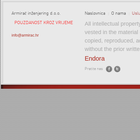
Armirač inženjering d.o.o.
Naslovnica
O nama
Usl
All intellectual proper
POUZDANOST KROZ VRIJEME
vested in the material
info@armirac.hr
copied, reproduced, a
without the prior writt
Endora
Pratite nas