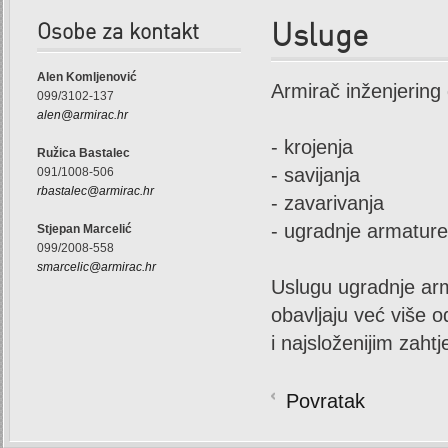
Osobe za kontakt
Usluge
Alen Komljenović
Armirač inženjering 
099/3102-137
alen@armirac.hr
- krojenja
Ružica Bastalec
- savijanja
091/1008-506
rbastalec@armirac.hr
- zavarivanja
- ugradnje armature
Stjepan Marcelić
099/2008-558
smarcelic@armirac.hr
Uslugu ugradnje arma
obavljaju već više o
i najsloženijim zaht
Povratak